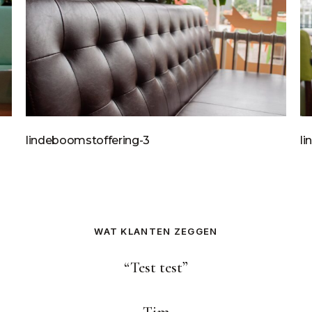
lindeboomstoffering-3
l
WAT KLANTEN ZEGGEN
“
Test test
”
Tim